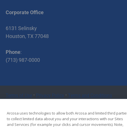
Corporate Office
6131 Selinsky
Houston, TX 77048
Phone
:
(713) 987-0000
•
•
Terms of Use
Privacy Policy
Terms and Conditions
Copyright © 2026 Cherry Companies
Arcosa uses technologies to allow both Arcosa and limited third partie
to collect limited data about you and your interactions with our Sites
and Services (for example your clicks and cursor movements). Note,